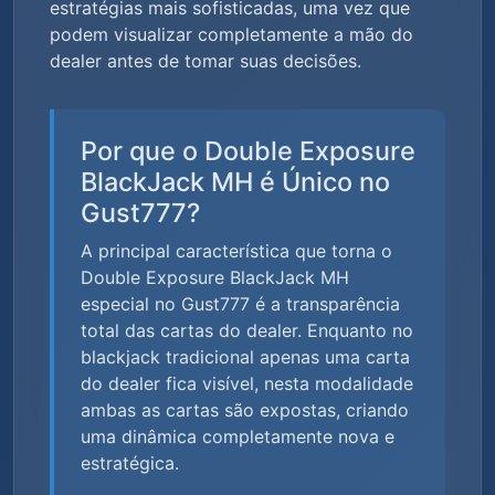
estratégias mais sofisticadas, uma vez que
podem visualizar completamente a mão do
dealer antes de tomar suas decisões.
Por que o Double Exposure
BlackJack MH é Único no
Gust777?
A principal característica que torna o
Double Exposure BlackJack MH
especial no Gust777 é a transparência
total das cartas do dealer. Enquanto no
blackjack tradicional apenas uma carta
do dealer fica visível, nesta modalidade
ambas as cartas são expostas, criando
uma dinâmica completamente nova e
estratégica.