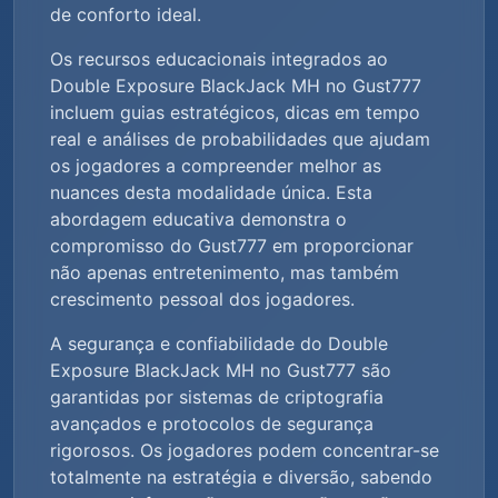
de conforto ideal.
Os recursos educacionais integrados ao
Double Exposure BlackJack MH no Gust777
incluem guias estratégicos, dicas em tempo
real e análises de probabilidades que ajudam
os jogadores a compreender melhor as
nuances desta modalidade única. Esta
abordagem educativa demonstra o
compromisso do Gust777 em proporcionar
não apenas entretenimento, mas também
crescimento pessoal dos jogadores.
A segurança e confiabilidade do Double
Exposure BlackJack MH no Gust777 são
garantidas por sistemas de criptografia
avançados e protocolos de segurança
rigorosos. Os jogadores podem concentrar-se
totalmente na estratégia e diversão, sabendo