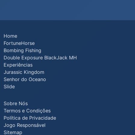
Home
FortuneHorse
Bombing Fishing
Double Exposure BlackJack MH
Experiências
Jurassic Kingdom
Senhor do Oceano
Slide
Sobre Nós
Termos e Condições
Política de Privacidade
Jogo Responsável
Sitemap