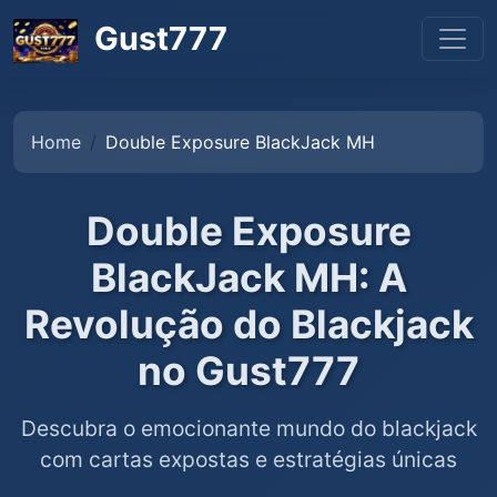
Gust777
Home
Double Exposure BlackJack MH
Double Exposure
BlackJack MH: A
Revolução do Blackjack
no Gust777
Descubra o emocionante mundo do blackjack
com cartas expostas e estratégias únicas